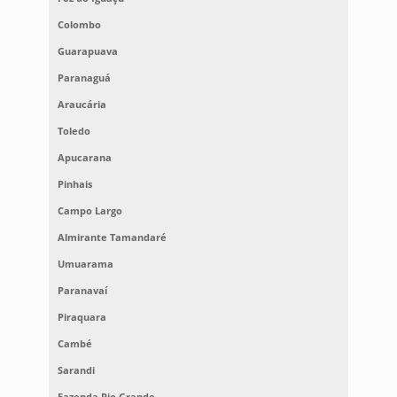
Colombo
Guarapuava
Paranaguá
Araucária
Toledo
Apucarana
Pinhais
Campo Largo
Almirante Tamandaré
Umuarama
Paranavaí
Piraquara
Cambé
Sarandi
Fazenda Rio Grande