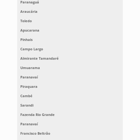
Paranaguá
Araucária
Toledo
Apucarana
Pinhais
Campo Largo
Almirante Tamandaré
Umuarama
Paranavaí
Piraquara
Cambé
Sarandi
Fazenda Rio Grande
Paranavaí
Francisco Beltrão